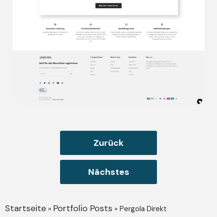
Zurück
P
Ü
Nächstes
Startseite
Portfolio Posts
»
»
Pergola Direkt